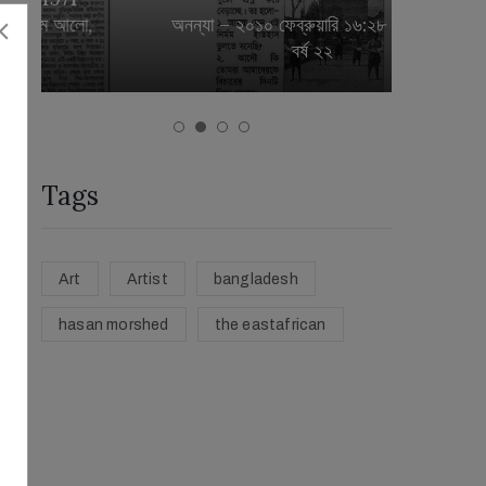
অনন্যা – ২০১০ ফেব্রুয়ারি ১৬:২৮ সংখ্যা ০৯
শিল্প
বর্ষ ২২
Tags
Art
Artist
bangladesh
hasan morshed
the eastafrican