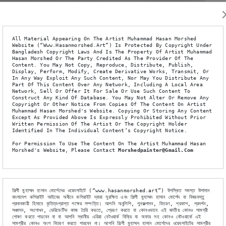
্শেদের চিত্র প্রদর্শনী
based Comic 2008-প্রথম আলো,
কুঁড়ি, দিনকাল
বাংলাদেশ সময়
াভ ।
All Material Appearing On The Artist Muhammad Hasan Morshed 
Website (“www.hasanmorshed.art”) Is Protected By Copyright Under 
 জরগান শহরে অনুষ্ঠিত ১৮তম আন্তর্জাতিক তরুণ শিল্পী শিল্পকলা উৎসবে বাংলাদেশের
Bangladesh Copyright Laws And Is The Property Of Artist Muhammad 
Hasan Morshed Or The Party Credited As The Provider Of The 
Content. You May Not Copy, Reproduce, Distribute, Publish, 
Display, Perform, Modify, Create Derivative Works, Transmit, Or 
In Any Way Exploit Any Such Content, Nor May You Distribute Any 
ার হিসেবে এক হাজার ৫০০ মার্কিন ডলার, সনদ পত্র এবং ট্রফি প্রদান প্রদান করা
Part Of This Content Over Any Network, Including A Local Area 
Network, Sell Or Offer It For Sale Or Use Such Content To 
Construct Any Kind Of Database. You May Not Alter Or Remove Any 
Copyright Or Other Notice From Copies Of The Content On Artist 
 ঢাকা বিশ্ববিদ্যালয়ের প্রাচ্যকলা অনুষদে এমএফএ প্রথম পর্বে অধ্যয়ন করছেন।
Muhammad Hasan Morshed's Website. Copying Or Storing Any Content 
Except As Provided Above Is Expressly Prohibited Without Prior 
Written Permission Of The Artist Or The Copyright Holder 
Identified In The Individual Content’s Copyright Notice.
For Permission To Use The Content On The Artist Muhammad Hasan 
Morshed's Website, Please Contact 
Morshedpainter@gmail.com
শিল্পী মুহাম্মদ হাসান মোর্শেদের ওয়েবসাইটে (“www.hasanmorshed.art”) উপস্থিত সমস্ত উপাদান 
বাংলাদেশ কপিরাইট আইনের অধীনে কপিরাইট দ্বারা সুরক্ষিত এবং শিল্পী মুহাম্মদ হাসান মোর্শেদ বা বিষয়বস্তু 
প্রদানকারী হিসাবে কৃতিত্বপ্রাপ্ত পক্ষের সম্পত্তি। আপনি অনুলিপি, পুনরুত্পাদন, বিতরণ, প্রকাশ, প্রদর্শন, 
সঞ্চালন, সংশোধন, ডেরিভেটিভ কাজ তৈরি করতে, প্রেরণ করতে বা কোনওভাবে এই জাতীয় কোনও সামগ্রী 
শোষণ করতে পারবেন না বা আপনি স্থানীয় এরিয়া নেটওয়ার্ক বিক্রি বা অফার সহ কোনও নেটওয়ার্কে এই 
সামগ্রীর কোনও অংশ বিতরণ করতে পারবেন না। আপনি শিল্পী মুহাম্মদ হাসান মোর্শেদের ওয়েবসাইটের সামগ্রীর 