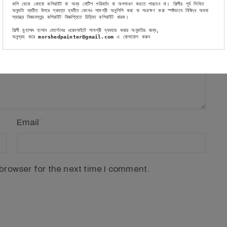
কপি থেকে কোনো কপিরাইট বা অন্য নোটিশ পরিবর্তন বা অপসারণ করতে পারবেন না। শিল্পীর পূর্ব লিখিত 
অনুমতি ব্যতীত উপরে প্রদত্ত ব্যতীত কোনও সামগ্রী অনুলিপি করা বা সংরক্ষণ করা স্পষ্টভাবে নিষিদ্ধ অথবা 
স্বতন্ত্র বিষয়বস্তুর কপিরাইট বিজ্ঞপ্তিতে চিহ্নিত কপিরাইট ধারক।
শিল্পী মুহাম্মদ হাসান মোর্শেদের ওয়েবসাইটে সামগ্রী ব্যবহার করার অনুমতির জন্য,
অনুগ্রহ করে
 morshedpainter@gmail.com
 এ যোগাযোগ করুন
Email
browser for the next time I comment.