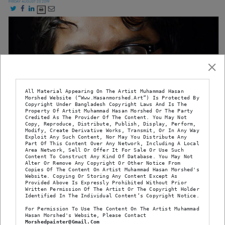
All Material Appearing On The Artist Muhammad Hasan 
Morshed Website (“www.hasanmorshed.art”) Is Protected By 
Copyright Under Bangladesh Copyright Laws And Is The 
Property Of Artist Muhammad Hasan Morshed Or The Party 
Credited As The Provider Of The Content. You May Not 
Copy, Reproduce, Distribute, Publish, Display, Perform, 
Modify, Create Derivative Works, Transmit, Or In Any Way 
Exploit Any Such Content, Nor May You Distribute Any 
Part Of This Content Over Any Network, Including A Local 
Area Network, Sell Or Offer It For Sale Or Use Such 
Content To Construct Any Kind Of Database. You May Not 
March 8, 2024
Alter Or Remove Any Copyright Or Other Notice From 
Copies Of The Content On Artist Muhammad Hasan Morshed's 
By
Hasan Morshed
Website. Copying Or Storing Any Content Except As 
Provided Above Is Expressly Prohibited Without Prior 
In
Press Release
Written Permission Of The Artist Or The Copyright Holder 
Identified In The Individual Content’s Copyright Notice.
Hasan Morshed; from
For Permission To Use The Content On The Artist Muhammad 
Hasan Morshed's Website, Please Contact 
Morshedpainter@gmail.com