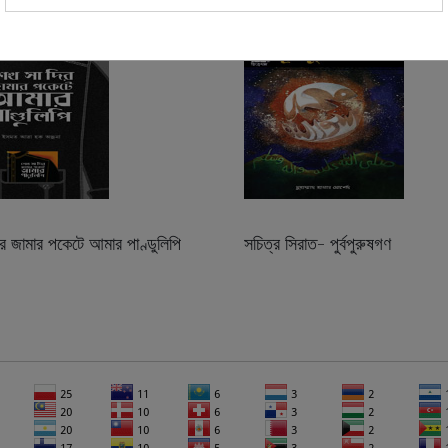
র জামার পকেটে আমার পাণ্ডুলিপি
সচিত্র সিরাত- পুর্বপুরুষগণ