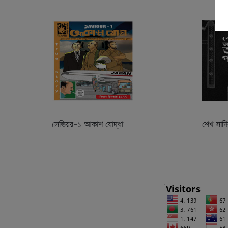
সেভিয়র-১ আকাশ যোদ্ধা
শেখ সাদি