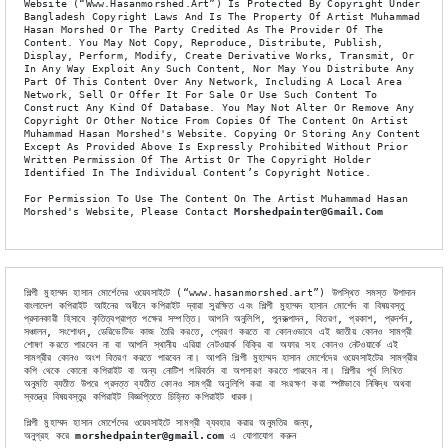
Website (“www.hasanmorshed.art”) Is Protected By Copyright Under 
Bangladesh Copyright Laws And Is The Property Of Artist Muhammad 
Hasan Morshed Or The Party Credited As The Provider Of The 
Content. You May Not Copy, Reproduce, Distribute, Publish, 
Display, Perform, Modify, Create Derivative Works, Transmit, Or 
In Any Way Exploit Any Such Content, Nor May You Distribute Any 
নিয়া
দোয়া কবুল
Part Of This Content Over Any Network, Including A Local Area 
Network, Sell Or Offer It For Sale Or Use Such Content To 
Construct Any Kind Of Database. You May Not Alter Or Remove Any 
Copyright Or Other Notice From Copies Of The Content On Artist 
Muhammad Hasan Morshed's Website. Copying Or Storing Any Content 
Except As Provided Above Is Expressly Prohibited Without Prior 
Written Permission Of The Artist Or The Copyright Holder 
Identified In The Individual Content’s Copyright Notice.
Publications
For Permission To Use The Content On The Artist Muhammad Hasan 
Morshed's Website, Please Contact 
Morshedpainter@gmail.com
asan Gallery Chitrogol
শিল্পী মুহাম্মদ হাসান মোর্শেদের ওয়েবসাইটে (“www.hasanmorshed.art”) উপস্থিত সমস্ত উপাদান 
বাংলাদেশ কপিরাইট আইনের অধীনে কপিরাইট দ্বারা সুরক্ষিত এবং শিল্পী মুহাম্মদ হাসান মোর্শেদ বা বিষয়বস্তু 
প্রদানকারী হিসাবে কৃতিত্বপ্রাপ্ত পক্ষের সম্পত্তি। আপনি অনুলিপি, পুনরুত্পাদন, বিতরণ, প্রকাশ, প্রদর্শন, 
সঞ্চালন, সংশোধন, ডেরিভেটিভ কাজ তৈরি করতে, প্রেরণ করতে বা কোনওভাবে এই জাতীয় কোনও সামগ্রী 
িহাস, ঐতিহ্য আর সত্য অনুসন্ধান এবং তার নান্দনিক উপস্থাপনা এই প্রকাশনীর মুল লক্ষ।
শোষণ করতে পারবেন না বা আপনি স্থানীয় এরিয়া নেটওয়ার্ক বিক্রি বা অফার সহ কোনও নেটওয়ার্কে এই 
সামগ্রীর কোনও অংশ বিতরণ করতে পারবেন না। আপনি শিল্পী মুহাম্মদ হাসান মোর্শেদের ওয়েবসাইটের সামগ্রীর 
ুষ্টি হাসিল করা যিনি নিরঙ্কুশ শ্রেষ্ঠত্তের অধিকারী।
কপি থেকে কোনো কপিরাইট বা অন্য নোটিশ পরিবর্তন বা অপসারণ করতে পারবেন না। শিল্পীর পূর্ব লিখিত 
অনুমতি ব্যতীত উপরে প্রদত্ত ব্যতীত কোনও সামগ্রী অনুলিপি করা বা সংরক্ষণ করা স্পষ্টভাবে নিষিদ্ধ অথবা 
স্বতন্ত্র বিষয়বস্তুর কপিরাইট বিজ্ঞপ্তিতে চিহ্নিত কপিরাইট ধারক।
rch-driven publishing initiative. Its core mission is to explore
শিল্পী মুহাম্মদ হাসান মোর্শেদের ওয়েবসাইটে সামগ্রী ব্যবহার করার অনুমতির জন্য,
itable for all ages, are ultimately aimed at seeking the pleas
অনুগ্রহ করে
 morshedpainter@gmail.com
 এ যোগাযোগ করুন