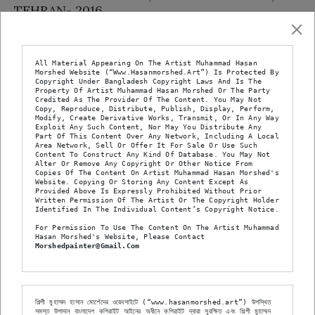
TEHRAN- 2016
All Material Appearing On The Artist Muhammad Hasan 
Morshed Website (“www.hasanmorshed.art”) Is Protected By 
Copyright Under Bangladesh Copyright Laws And Is The 
Property Of Artist Muhammad Hasan Morshed Or The Party 
Credited As The Provider Of The Content. You May Not 
Copy, Reproduce, Distribute, Publish, Display, Perform, 
Modify, Create Derivative Works, Transmit, Or In Any Way 
Exploit Any Such Content, Nor May You Distribute Any 
Part Of This Content Over Any Network, Including A Local 
Area Network, Sell Or Offer It For Sale Or Use Such 
Content To Construct Any Kind Of Database. You May Not 
Alter Or Remove Any Copyright Or Other Notice From 
Copies Of The Content On Artist Muhammad Hasan Morshed's 
Website. Copying Or Storing Any Content Except As 
Provided Above Is Expressly Prohibited Without Prior 
Written Permission Of The Artist Or The Copyright Holder 
Identified In The Individual Content’s Copyright Notice.
For Permission To Use The Content On The Artist Muhammad 
Hasan Morshed's Website, Please Contact 
Morshedpainter@gmail.com
21 NATIONAL ART EXHIBITION, BANGLADESH
SHILPOKALA- 2015
শিল্পী মুহাম্মদ হাসান মোর্শেদের ওয়েবসাইটে (“www.hasanmorshed.art”) উপস্থিত 
সমস্ত উপাদান বাংলাদেশ কপিরাইট আইনের অধীনে কপিরাইট দ্বারা সুরক্ষিত এবং শিল্পী মুহাম্মদ 