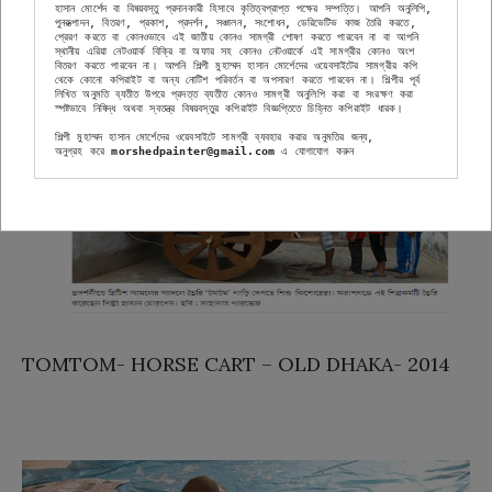
হাসান মোর্শেদ বা বিষয়বস্তু প্রদানকারী হিসাবে কৃতিত্বপ্রাপ্ত পক্ষের সম্পত্তি। আপনি অনুলিপি, 
পুনরুত্পাদন, বিতরণ, প্রকাশ, প্রদর্শন, সঞ্চালন, সংশোধন, ডেরিভেটিভ কাজ তৈরি করতে, 
প্রেরণ করতে বা কোনওভাবে এই জাতীয় কোনও সামগ্রী শোষণ করতে পারবেন না বা আপনি 
স্থানীয় এরিয়া নেটওয়ার্ক বিক্রি বা অফার সহ কোনও নেটওয়ার্কে এই সামগ্রীর কোনও অংশ 
বিতরণ করতে পারবেন না। আপনি শিল্পী মুহাম্মদ হাসান মোর্শেদের ওয়েবসাইটের সামগ্রীর কপি 
থেকে কোনো কপিরাইট বা অন্য নোটিশ পরিবর্তন বা অপসারণ করতে পারবেন না। শিল্পীর পূর্ব 
লিখিত অনুমতি ব্যতীত উপরে প্রদত্ত ব্যতীত কোনও সামগ্রী অনুলিপি করা বা সংরক্ষণ করা 
স্পষ্টভাবে নিষিদ্ধ অথবা স্বতন্ত্র বিষয়বস্তুর কপিরাইট বিজ্ঞপ্তিতে চিহ্নিত কপিরাইট ধারক।
শিল্পী মুহাম্মদ হাসান মোর্শেদের ওয়েবসাইটে সামগ্রী ব্যবহার করার অনুমতির জন্য,
অনুগ্রহ করে
 morshedpainter@gmail.com
 এ যোগাযোগ করুন
TOMTOM- HORSE CART – OLD DHAKA- 2014