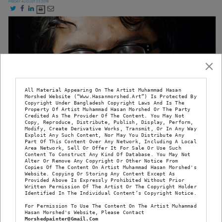
All Material Appearing On The Artist Muhammad Hasan 
Morshed Website (“www.hasanmorshed.art”) Is Protected By 
Copyright Under Bangladesh Copyright Laws And Is The 
Property Of Artist Muhammad Hasan Morshed Or The Party 
Credited As The Provider Of The Content. You May Not 
Copy, Reproduce, Distribute, Publish, Display, Perform, 
Modify, Create Derivative Works, Transmit, Or In Any Way 
Exploit Any Such Content, Nor May You Distribute Any 
Part Of This Content Over Any Network, Including A Local 
Area Network, Sell Or Offer It For Sale Or Use Such 
Content To Construct Any Kind Of Database. You May Not 
March 8, 2024
Alter Or Remove Any Copyright Or Other Notice From 
Copies Of The Content On Artist Muhammad Hasan Morshed's 
By
Hasan Morshed
Website. Copying Or Storing Any Content Except As 
Provided Above Is Expressly Prohibited Without Prior 
In
Press Release
Written Permission Of The Artist Or The Copyright Holder 
Identified In The Individual Content’s Copyright Notice.
Hasan Morshed; from
For Permission To Use The Content On The Artist Muhammad 
Hasan Morshed's Website, Please Contact 
Morshedpainter@gmail.com