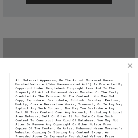
All Material Appearing On The Artist Muhammad Hasan 
Morshed Website (“www.hasanmorshed.art”) Is Protected By 
Copyright Under Bangladesh Copyright Laws And Is The 
Property Of Artist Muhammad Hasan Morshed Or The Party 
Credited As The Provider Of The Content. You May Not 
Copy, Reproduce, Distribute, Publish, Display, Perform, 
Modify, Create Derivative Works, Transmit, Or In Any Way 
Exploit Any Such Content, Nor May You Distribute Any 
Part Of This Content Over Any Network, Including A Local 
Area Network, Sell Or Offer It For Sale Or Use Such 
Content To Construct Any Kind Of Database. You May Not 
Alter Or Remove Any Copyright Or Other Notice From 
Copies Of The Content On Artist Muhammad Hasan Morshed's 
Website. Copying Or Storing Any Content Except As 
Provided Above Is Expressly Prohibited Without Prior 