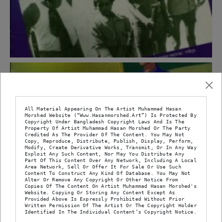
All Material Appearing On The Artist Muhammad Hasan 
Morshed Website (“www.hasanmorshed.art”) Is Protected By 
Copyright Under Bangladesh Copyright Laws And Is The 
Property Of Artist Muhammad Hasan Morshed Or The Party 
Credited As The Provider Of The Content. You May Not 
Copy, Reproduce, Distribute, Publish, Display, Perform, 
Modify, Create Derivative Works, Transmit, Or In Any Way 
Exploit Any Such Content, Nor May You Distribute Any 
Part Of This Content Over Any Network, Including A Local 
Area Network, Sell Or Offer It For Sale Or Use Such 
Content To Construct Any Kind Of Database. You May Not 
Alter Or Remove Any Copyright Or Other Notice From 
Copies Of The Content On Artist Muhammad Hasan Morshed's 
Website. Copying Or Storing Any Content Except As 
Provided Above Is Expressly Prohibited Without Prior 
Written Permission Of The Artist Or The Copyright Holder 
Identified In The Individual Content’s Copyright Notice.