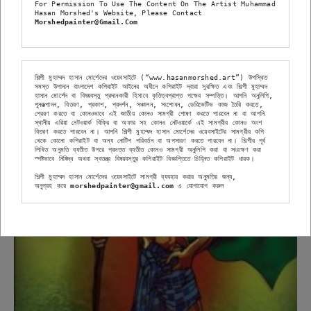
For Permission To Use The Content On The Artist Muhammad 
Hasan Morshed's Website, Please Contact 
Morshedpainter@gmail.com
শিল্পী মুহাম্মদ হাসান মোর্শেদের ওয়েবসাইটে (“www.hasanmorshed.art”) উপস্থিত 
সমস্ত উপাদান বাংলাদেশ কপিরাইট আইনের অধীনে কপিরাইট দ্বারা সুরক্ষিত এবং শিল্পী মুহাম্মদ 
হাসান মোর্শেদ বা বিষয়বস্তু প্রদানকারী হিসাবে কৃতিত্বপ্রাপ্ত পক্ষের সম্পত্তি। আপনি অনুলিপি, 
পুনরুত্পাদন, বিতরণ, প্রকাশ, প্রদর্শন, সঞ্চালন, সংশোধন, ডেরিভেটিভ কাজ তৈরি করতে, 
প্রেরণ করতে বা কোনওভাবে এই জাতীয় কোনও সামগ্রী শোষণ করতে পারবেন না বা আপনি 
স্থানীয় এরিয়া নেটওয়ার্ক বিক্রি বা অফার সহ কোনও নেটওয়ার্কে এই সামগ্রীর কোনও অংশ 
বিতরণ করতে পারবেন না। আপনি শিল্পী মুহাম্মদ হাসান মোর্শেদের ওয়েবসাইটের সামগ্রীর কপি 
থেকে কোনো কপিরাইট বা অন্য নোটিশ পরিবর্তন বা অপসারণ করতে পারবেন না। শিল্পীর পূর্ব 
লিখিত অনুমতি ব্যতীত উপরে প্রদত্ত ব্যতীত কোনও সামগ্রী অনুলিপি করা বা সংরক্ষণ করা 
স্পষ্টভাবে নিষিদ্ধ অথবা স্বতন্ত্র বিষয়বস্তুর কপিরাইট বিজ্ঞপ্তিতে চিহ্নিত কপিরাইট ধারক।
শিল্পী মুহাম্মদ হাসান মোর্শেদের ওয়েবসাইটে সামগ্রী ব্যবহার করার অনুমতির জন্য,
অনুগ্রহ করে
 morshedpainter@gmail.com
 এ যোগাযোগ করুন