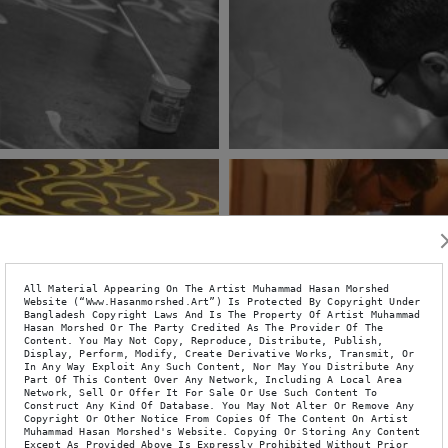
All Material Appearing On The Artist Muhammad Hasan Morshed 
Website (“www.hasanmorshed.art”) Is Protected By Copyright Under 
Bangladesh Copyright Laws And Is The Property Of Artist Muhammad 
Hasan Morshed Or The Party Credited As The Provider Of The 
Content. You May Not Copy, Reproduce, Distribute, Publish, 
Display, Perform, Modify, Create Derivative Works, Transmit, Or 
In Any Way Exploit Any Such Content, Nor May You Distribute Any 
Part Of This Content Over Any Network, Including A Local Area 
Network, Sell Or Offer It For Sale Or Use Such Content To 
Construct Any Kind Of Database. You May Not Alter Or Remove Any 
Copyright Or Other Notice From Copies Of The Content On Artist 
Muhammad Hasan Morshed's Website. Copying Or Storing Any Content 
Except As Provided Above Is Expressly Prohibited Without Prior 