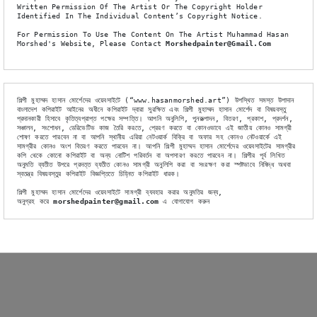
Written Permission Of The Artist Or The Copyright Holder 
Identified In The Individual Content’s Copyright Notice.
For Permission To Use The Content On The Artist Muhammad Hasan 
Morshed's Website, Please Contact 
Morshedpainter@gmail.com
শিল্পী মুহাম্মদ হাসান মোর্শেদের ওয়েবসাইটে (“www.hasanmorshed.art”) উপস্থিত সমস্ত উপাদান 
বাংলাদেশ কপিরাইট আইনের অধীনে কপিরাইট দ্বারা সুরক্ষিত এবং শিল্পী মুহাম্মদ হাসান মোর্শেদ বা বিষয়বস্তু 
প্রদানকারী হিসাবে কৃতিত্বপ্রাপ্ত পক্ষের সম্পত্তি। আপনি অনুলিপি, পুনরুত্পাদন, বিতরণ, প্রকাশ, প্রদর্শন, 
সঞ্চালন, সংশোধন, ডেরিভেটিভ কাজ তৈরি করতে, প্রেরণ করতে বা কোনওভাবে এই জাতীয় কোনও সামগ্রী 
শোষণ করতে পারবেন না বা আপনি স্থানীয় এরিয়া নেটওয়ার্ক বিক্রি বা অফার সহ কোনও নেটওয়ার্কে এই 
সামগ্রীর কোনও অংশ বিতরণ করতে পারবেন না। আপনি শিল্পী মুহাম্মদ হাসান মোর্শেদের ওয়েবসাইটের সামগ্রীর 
কপি থেকে কোনো কপিরাইট বা অন্য নোটিশ পরিবর্তন বা অপসারণ করতে পারবেন না। শিল্পীর পূর্ব লিখিত 
অনুমতি ব্যতীত উপরে প্রদত্ত ব্যতীত কোনও সামগ্রী অনুলিপি করা বা সংরক্ষণ করা স্পষ্টভাবে নিষিদ্ধ অথবা 
স্বতন্ত্র বিষয়বস্তুর কপিরাইট বিজ্ঞপ্তিতে চিহ্নিত কপিরাইট ধারক।
শিল্পী মুহাম্মদ হাসান মোর্শেদের ওয়েবসাইটে সামগ্রী ব্যবহার করার অনুমতির জন্য,
অনুগ্রহ করে
 morshedpainter@gmail.com
 এ যোগাযোগ করুন