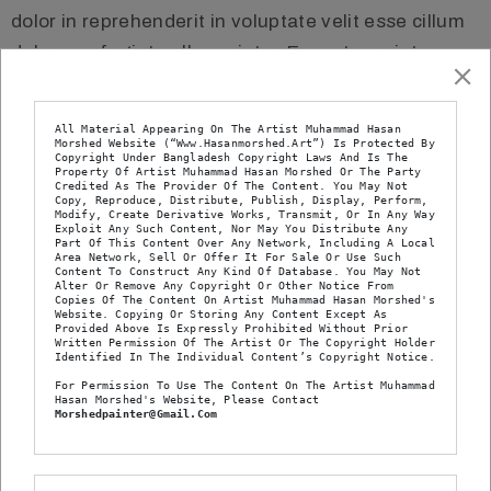
dolor in reprehenderit in voluptate velit esse cillum
dolore eu fugiat nulla pariatur. Excepteur sint
occaecat cupidatat non proident, sunt in culpa qui
officia deserunt mollit anim id est laborum
All Material Appearing On The Artist Muhammad Hasan 
Morshed Website (“www.hasanmorshed.art”) Is Protected By 
Copyright Under Bangladesh Copyright Laws And Is The 
Property Of Artist Muhammad Hasan Morshed Or The Party 
Credited As The Provider Of The Content. You May Not 
Copy, Reproduce, Distribute, Publish, Display, Perform, 
Artist
Nimrod Barshad
Modify, Create Derivative Works, Transmit, Or In Any Way 
Exploit Any Such Content, Nor May You Distribute Any 
Part Of This Content Over Any Network, Including A Local 
Area Network, Sell Or Offer It For Sale Or Use Such 
Year:
Early 20th century
Content To Construct Any Kind Of Database. You May Not 
Alter Or Remove Any Copyright Or Other Notice From 
Copies Of The Content On Artist Muhammad Hasan Morshed's 
Website. Copying Or Storing Any Content Except As 
Address:
On View: Room 21, South Wall
Provided Above Is Expressly Prohibited Without Prior 
Written Permission Of The Artist Or The Copyright Holder 
Identified In The Individual Content’s Copyright Notice.
Type:
Painting, Sculpter
For Permission To Use The Content On The Artist Muhammad 
Hasan Morshed's Website, Please Contact 
Morshedpainter@gmail.com
Material:
Oil Panel